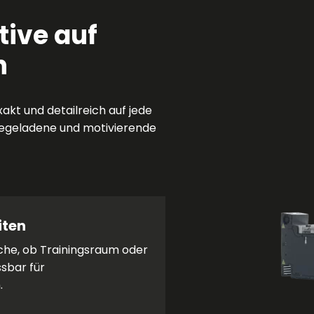
ive auf
n
kt und detailreich auf jede
iegeladene und motivierende
iten
che, ob Trainingsraum oder
ssbar für
.