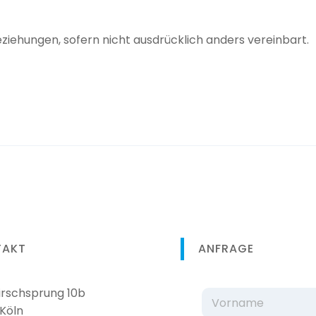
ziehungen, sofern nicht ausdrücklich anders vereinbart.
TAKT
ANFRAGE
rschsprung 10b
N
a
 Köln