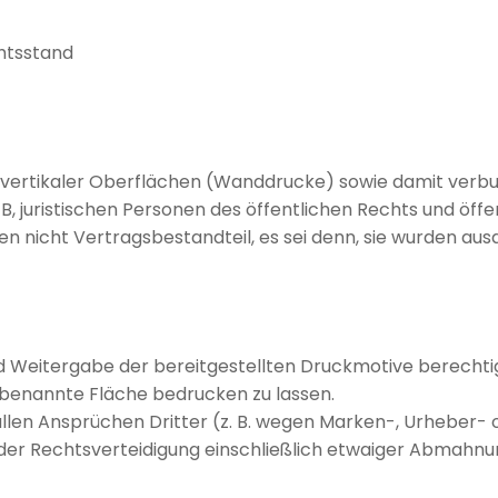
chtsstand
g vertikaler Oberflächen (Wanddrucke) sowie damit verbu
BGB, juristischen Personen des öffentlichen Rechts und ö
nicht Vertragsbestandteil, es sei denn, sie wurden ausdr
nd Weitergabe der bereitgestellten Druckmotive berechtig
ie benannte Fläche bedrucken zu lassen.
allen Ansprüchen Dritter (z. B. wegen Marken-, Urheber- 
ten der Rechtsverteidigung einschließlich etwaiger Abmah