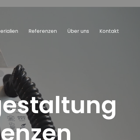
erialien
Referenzen
Über uns
Kontakt
gestaltung
denzen