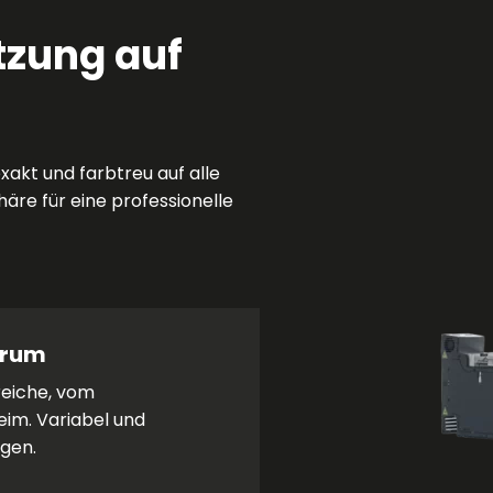
tzung auf
akt und farbtreu auf alle
re für eine professionelle
trum
reiche, vom
eim. Variabel und
ngen.